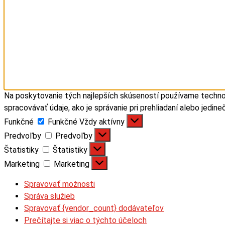
Na poskytovanie tých najlepších skúseností používame technoló
spracovávať údaje, ako je správanie pri prehliadaní alebo jedin
Funkčné
Funkčné
Vždy aktívny
Predvoľby
Predvoľby
Štatistiky
Štatistiky
Marketing
Marketing
Spravovať možnosti
Správa služieb
Spravovať {vendor_count} dodávateľov
Prečítajte si viac o týchto účeloch