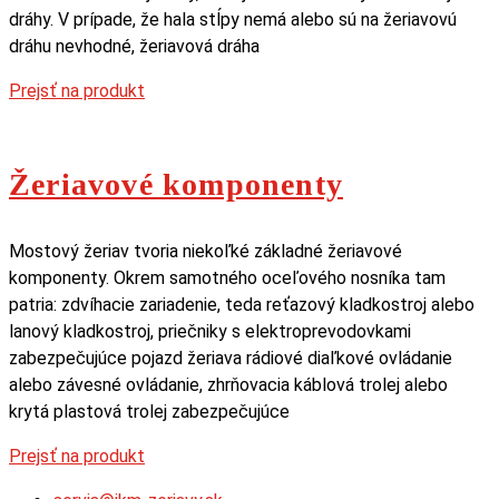
dráhy. V prípade, že hala stĺpy nemá alebo sú na žeriavovú
dráhu nevhodné, žeriavová dráha
Prejsť na produkt
Žeriavové komponenty
Mostový žeriav tvoria niekoľké základné žeriavové
komponenty. Okrem samotného oceľového nosníka tam
patria: zdvíhacie zariadenie, teda reťazový kladkostroj alebo
lanový kladkostroj, priečniky s elektroprevodovkami
zabezpečujúce pojazd žeriava rádiové diaľkové ovládanie
alebo závesné ovládanie, zhrňovacia káblová trolej alebo
krytá plastová trolej zabezpečujúce
Prejsť na produkt