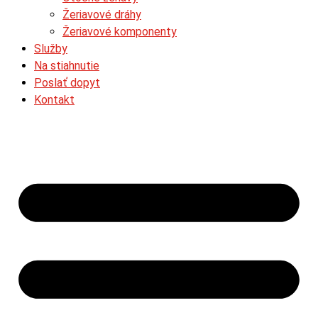
Žeriavové dráhy
Žeriavové komponenty
Služby
Na stiahnutie
Poslať dopyt
Kontakt