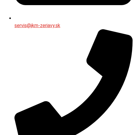
servis@jkm-zeriavy.sk