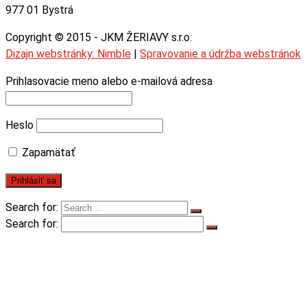
977 01 Bystrá
Copyright © 2015 - JKM ŽERIAVY s.r.o.
Dizajn webstránky: Nimble
|
Spravovanie a údržba webstránok
Prihlasovacie meno alebo e-mailová adresa
Heslo
Zapamätať
Search for:
Search for:
Úvod
Produkty
Mostové žeriavy jednonosníkové
Mostové žeriavy dvojnosníkové
Podvesné žeriavy