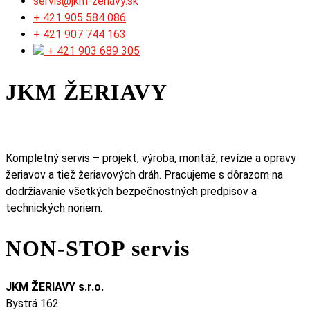
servis@jkm-zeriavy.sk
+ 421 905 584 086
+ 421 907 744 163​
+ 421 903 689 305
JKM ŽERIAVY
Kompletný servis – projekt, výroba, montáž, revízie a opravy
žeriavov a tiež žeriavových dráh. Pracujeme s dôrazom na
dodržiavanie všetkých bezpečnostných predpisov a
technických noriem.
NON-STOP servis
JKM ŽERIAVY s.r.o.
Bystrá 162