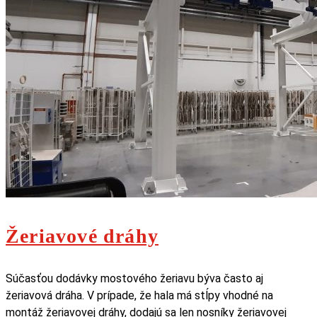
Žeriavové dráhy
Súčasťou dodávky mostového žeriavu býva často aj
žeriavová dráha. V prípade, že hala má stĺpy vhodné na
montáž žeriavovej dráhy, dodajú sa len nosníky žeriavovej