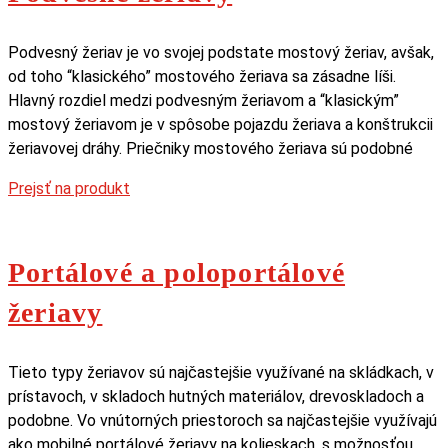
Podvesný žeriav je vo svojej podstate mostový žeriav, avšak,
od toho “klasického” mostového žeriava sa zásadne líši.
Hlavný rozdiel medzi podvesným žeriavom a “klasickým”
mostový žeriavom je v spôsobe pojazdu žeriava a konštrukcii
žeriavovej dráhy. Priečniky mostového žeriava sú podobné
Prejsť na produkt
Portálové a poloportálové
žeriavy
Tieto typy žeriavov sú najčastejšie využívané na skládkach, v
prístavoch, v skladoch hutných materiálov, drevoskladoch a
podobne. Vo vnútorných priestoroch sa najčastejšie využívajú
ako mobilné portálové žeriavy na kolieskach, s možnosťou