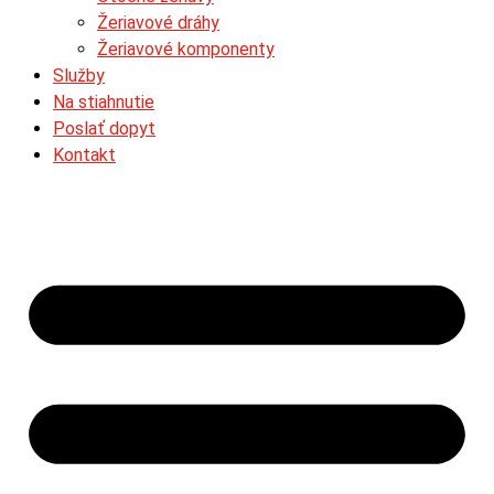
Žeriavové dráhy
Žeriavové komponenty
Služby
Na stiahnutie
Poslať dopyt
Kontakt