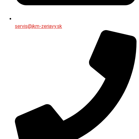
servis@jkm-zeriavy.sk