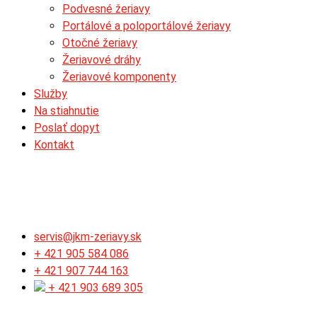
Podvesné žeriavy
Portálové a poloportálové žeriavy
Otočné žeriavy
Žeriavové dráhy
Žeriavové komponenty
Služby
Na stiahnutie
Poslať dopyt
Kontakt
servis@jkm-zeriavy.sk
+ 421 905 584 086
+ 421 907 744 163​
+ 421 903 689 305