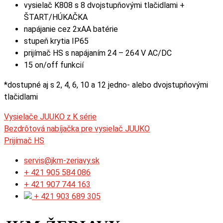
vysielač K808 s 8 dvojstupňovými tlačidlami +
ŠTART/HÚKAČKA
napájanie cez 2xAA batérie
stupeň krytia IP65
prijímač HS s napájaním 24 – 264 V AC/DC
15 on/off funkcií
*dostupné aj s 2, 4, 6, 10 a 12 jedno- alebo dvojstupňovými
tlačidlami
Vysielače JUUKO z K série
Bezdrôtová nabíjačka pre vysielač JUUKO
Prijímač HS
servis@jkm-zeriavy.sk
+ 421 905 584 086
+ 421 907 744 163​
+ 421 903 689 305