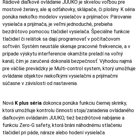
Rádiové diaľkové ovládanie JUUKO je skvelou voľbou pre
mostové žeriavy, ale aj odťahovky, sklápače, či plošiny. K séria
ponúka niekoľko modelov vysielačov a prijímačov. Párovanie
vysielača a prijímača, je veľmi jednoduché, prebieha
bezdrôtovo pomocou tlačidiel vysielača. Špeciálne funkcie
tlačidiel či relátok sa dajú programovať v počítačovom
softvéri. Systém neustále skenuje pracovné frekvencie, a v
prípade výskytu interferencie okamžite preladí na voľný
kanál, čím je zaručená dokonalá bezpečnosť. Výhodou najmä
pre väčšie prevádzky je Multi-control system, ktorý umožňuje
ovládanie objektov niekoľkými vysielačmi a prijímačmi
súčasne v závislosti od nastavenia.
Nová
K plus séria
dokonca ponúka funkciu čiernej skrinky,
ktorá umožňuje kontrolu činnosti stoja/zariadenia ovládaného
diaľkovým ovládaním JUUKO, tiež bezdrôtové nabíjanie a
funkciu Zero-G safety, ktorá bráni náhodnému stlačeniu
tlačidiel pri páde, náraze alebo hodení vysielača.