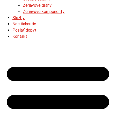
Žeriavové dráhy
Žeriavové komponenty
Služby
Na stiahnutie
Poslať dopyt
Kontakt