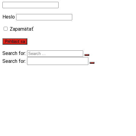
Heslo
Zapamätať
Search for:
Search for:
Úvod
Produkty
Mostové žeriavy jednonosníkové
Mostové žeriavy dvojnosníkové
Podvesné žeriavy
Portálové a poloportálové žeriavy
Otočné žeriavy
Žeriavové dráhy
Žeriavové komponenty
Služby
Na stiahnutie