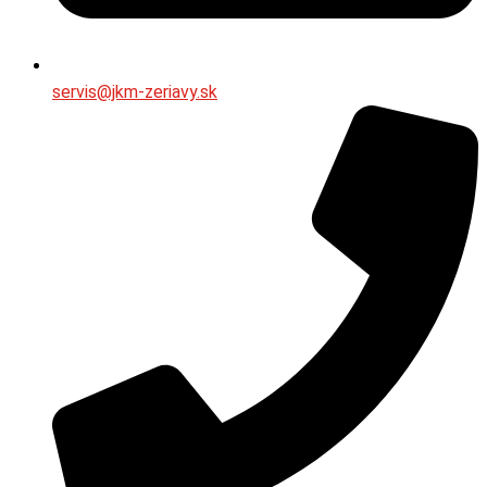
servis@jkm-zeriavy.sk